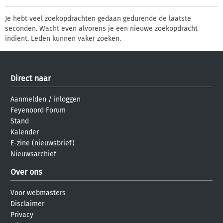
Je hebt veel zoekopdrachten gedaan gedurende de laatste
seconden. Wacht even alvorens je een nieuwe zoekopdracht
indient. Leden kunnen vaker zoeken.
Direct naar
Aanmelden
/
inloggen
Feyenoord Forum
Stand
Kalender
E-zine (nieuwsbrief)
Nieuwsarchief
Over ons
Voor webmasters
Disclaimer
Privacy