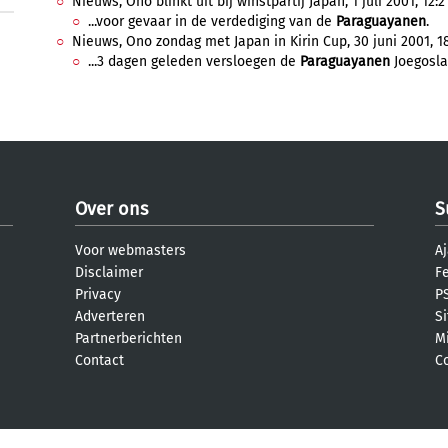
Nieuws, Ono blinkt uit bij winstpartij Japan, 1 juli 2001, 12:2
...voor gevaar in de verdediging van de
Paraguayanen
.
Nieuws, Ono zondag met Japan in Kirin Cup, 30 juni 2001, 1
...3 dagen geleden versloegen de
Paraguayanen
Joegoslav
Over ons
S
Voor webmasters
Aj
Disclaimer
F
Privacy
PS
Adverteren
S
Partnerberichten
M
Contact
C