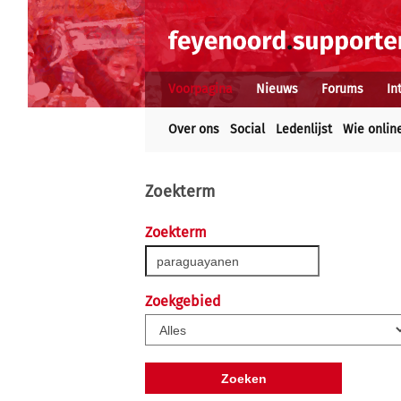
Voorpagina
Nieuws
Forums
In
Over ons
Social
Ledenlijst
Wie onlin
Zoekterm
Zoekterm
Zoekgebied