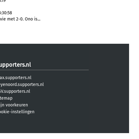
1:19
8:30:58
ie met 2-0. Ono is...
upporters.nl
ax.supporters.nl
eyenoord.supporters.nl
V.supporters.nl
itemap
ijn voorkeuren
ookie-instellingen