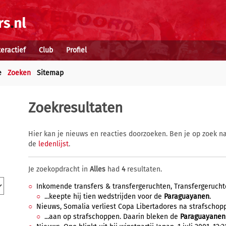
teractief
Club
Profiel
e
Zoeken
Sitemap
Zoekresultaten
Hier kan je nieuws en reacties doorzoeken. Ben je op zoek na
de
ledenlijst
.
Je zoekopdracht in
Alles
had
4
resultaten.
Inkomende transfers & transfergeruchten, Transfergeruchten,
...keepte hij tien wedstrijden voor de
Paraguayanen
.
Nieuws, Somalia verliest Copa Libertadores na strafschopp
...aan op strafschoppen. Daarin bleken de
Paraguayanen