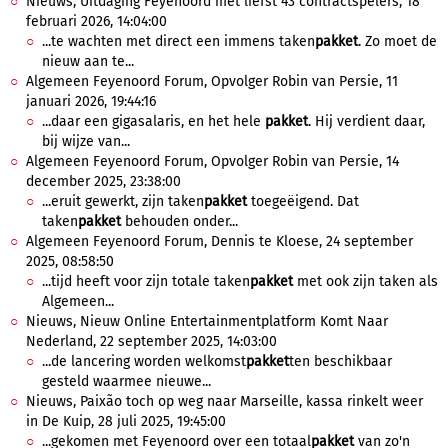
Nieuws, Uitdaging Feyenoord met liefst 43 contractspelers, 18
februari 2026, 14:04:00
...te wachten met direct een immens taken
pakket
. Zo moet de
nieuw aan te...
Algemeen Feyenoord Forum, Opvolger Robin van Persie, 11
januari 2026, 19:44:16
...daar een gigasalaris, en het hele
pakket
. Hij verdient daar,
bij wijze van...
Algemeen Feyenoord Forum, Opvolger Robin van Persie, 14
december 2025, 23:38:00
...eruit gewerkt, zijn taken
pakket
toegeëigend. Dat
taken
pakket
behouden onder...
Algemeen Feyenoord Forum, Dennis te Kloese, 24 september
2025, 08:58:50
...tijd heeft voor zijn totale taken
pakket
met ook zijn taken als
Algemeen...
Nieuws, Nieuw Online Entertainmentplatform Komt Naar
Nederland, 22 september 2025, 14:03:00
...de lancering worden welkomst
pakket
ten beschikbaar
gesteld waarmee nieuwe...
Nieuws, Paixão toch op weg naar Marseille, kassa rinkelt weer
in De Kuip, 28 juli 2025, 19:45:00
...gekomen met Feyenoord over een totaal
pakket
van zo'n