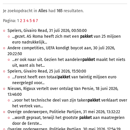
Je zoekopdracht in
Alles
had
165
resultaten.
Pagina: 1
2
3
4
5
6
7
Spelers, Givairo Read, 31 juli 2026, 00:50:00
...gezet. AS Roma heeft zich met een
pakket
van 25 miljoen
euro nadrukkelijk...
Andere competities, UEFA kondigt boycot aan, 30 juli 2026,
20:22:50
...er ook naar uit. Gezien het aandelen
pakket
maakt het niets
uit, want als het...
Spelers, Givairo Read, 25 juli 2026, 15:50:00
...Forest heeft een totaal
pakket
van twintig miljoen euro
neergelegd voor...
Nieuws, Rigaux vertelt over ontslag Van Persie, 18 juni 2026,
13:46:00
...voor het technische deel van zijn taken
pakket
verklaart over
het vertrek van...
Overige onderwerpen, Politieke Partijen, 31 mei 2026, 13:32:22
...wordt gepraat, terwijl het grootste
pakket
aan maatregelen
door de Eerste...
Overige onderwerpen, Politieke Partijen, 30 mei 2026, 17:54:39