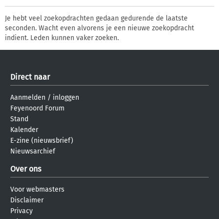
Je hebt veel zoekopdrachten gedaan gedurende de laatste
seconden. Wacht even alvorens je een nieuwe zoekopdracht
indient. Leden kunnen vaker zoeken.
Direct naar
Aanmelden
/
inloggen
Feyenoord Forum
Stand
Kalender
E-zine (nieuwsbrief)
Nieuwsarchief
Over ons
Voor webmasters
Disclaimer
Privacy