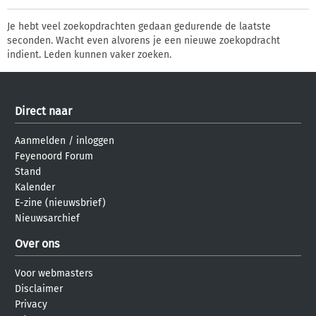
Je hebt veel zoekopdrachten gedaan gedurende de laatste
seconden. Wacht even alvorens je een nieuwe zoekopdracht
indient. Leden kunnen vaker zoeken.
Direct naar
Aanmelden
/
inloggen
Feyenoord Forum
Stand
Kalender
E-zine (nieuwsbrief)
Nieuwsarchief
Over ons
Voor webmasters
Disclaimer
Privacy