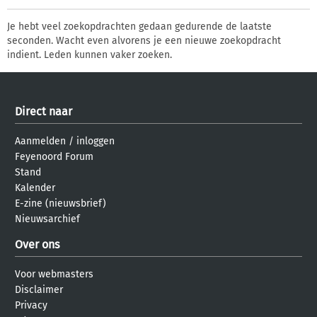
Je hebt veel zoekopdrachten gedaan gedurende de laatste
seconden. Wacht even alvorens je een nieuwe zoekopdracht
indient. Leden kunnen vaker zoeken.
Direct naar
Aanmelden
/
inloggen
Feyenoord Forum
Stand
Kalender
E-zine (nieuwsbrief)
Nieuwsarchief
Over ons
Voor webmasters
Disclaimer
Privacy