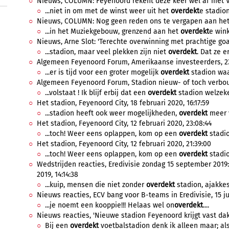
Nieuws, COLUMN: Feyenoord rekent deze keer wel af met Vit
...niet in om met de winst weer uit het
overdekt
e stadion
Nieuws, COLUMN: Nog geen reden ons te vergapen aan het t
...in het Muziekgebouw, grenzend aan het
overdekt
e wink
Nieuws, Arne Slot: 'Terechte overwinning met prachtige goals
...stadion, maar veel plekken zijn niet
overdekt
. Dat ze e
Algemeen Feyenoord Forum, Amerikaanse investeerders, 23 
...er is tijd voor een groter mogelijk
overdekt
stadion waa
Algemeen Feyenoord Forum, Stadion nieuw- of toch verbouw,
...volstaat ! Ik blijf erbij dat een
overdekt
stadion welzeke
Het stadion, Feyenoord City, 18 februari 2020, 16:17:59
...stadion heeft ook weer mogelijkheden,
overdekt
meer v
Het stadion, Feyenoord City, 12 februari 2020, 23:08:44
...toch! Weer eens oplappen, kom op een
overdekt
stadio
Het stadion, Feyenoord City, 12 februari 2020, 21:39:00
...toch! Weer eens oplappen, kom op een
overdekt
stadio
Wedstrijden reacties, Eredivisie zondag 15 september 20
2019, 14:14:38
...kuip, mensen die niet zonder
overdekt
stadion, ajakkes
Nieuws reacties, ECV bang voor B-teams in Eredivisie, 15 jul
...je noemt een kooppie!!! Helaas wel on
overdekt
....
Nieuws reacties, 'Nieuwe stadion Feyenoord krijgt vast dak e
Bij een
overdekt
voetbalstadion denk ik alleen maar; als