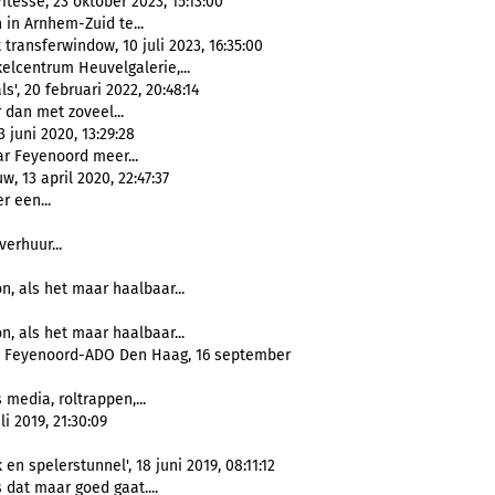
esse, 23 oktober 2023, 15:13:00
 in Arnhem-Zuid te...
ransferwindow, 10 juli 2023, 16:35:00
elcentrum Heuvelgalerie,...
', 20 februari 2022, 20:48:14
r dan met zoveel...
juni 2020, 13:29:28
r Feyenoord meer...
 13 april 2020, 22:47:37
r een...
erhuur...
n, als het maar haalbaar...
n, als het maar haalbaar...
19: Feyenoord-ADO Den Haag, 16 september
 media, roltrappen,...
i 2019, 21:30:09
n spelerstunnel', 18 juni 2019, 08:11:12
 dat maar goed gaat....