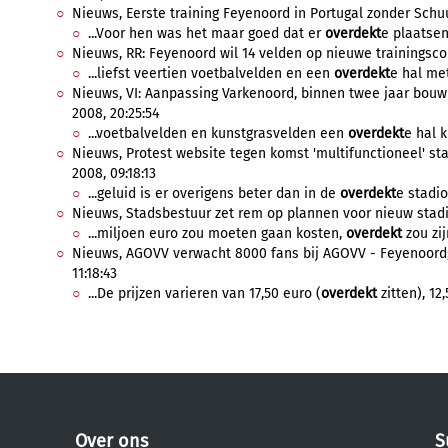
Nieuws, Eerste training Feyenoord in Portugal zonder Schuu
...Voor hen was het maar goed dat er
overdekt
e plaatsen
Nieuws, RR: Feyenoord wil 14 velden op nieuwe trainingscomp
...liefst veertien voetbalvelden en een
overdekt
e hal met
Nieuws, VI: Aanpassing Varkenoord, binnen twee jaar bouw
2008, 20:25:54
...voetbalvelden en kunstgrasvelden een
overdekt
e hal k
Nieuws, Protest website tegen komst 'multifunctioneel' sta
2008, 09:18:13
...geluid is er overigens beter dan in de
overdekt
e stadio
Nieuws, Stadsbestuur zet rem op plannen voor nieuw stadio
...miljoen euro zou moeten gaan kosten,
overdekt
zou zij
Nieuws, AGOVV verwacht 8000 fans bij AGOVV - Feyenoord; 
11:18:43
...De prijzen varieren van 17,50 euro (
overdekt
zitten), 12
Over ons
S