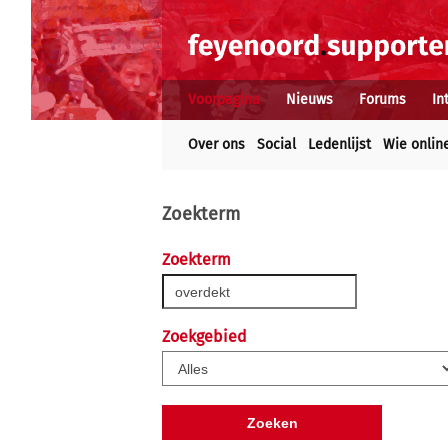
Voorpagina
Nieuws
Forums
In
Over ons
Social
Ledenlijst
Wie onlin
Zoekterm
Zoekterm
Zoekgebied