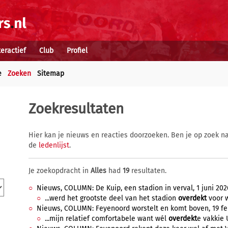
teractief
Club
Profiel
e
Zoeken
Sitemap
Zoekresultaten
Hier kan je nieuws en reacties doorzoeken. Ben je op zoek na
de
ledenlijst
.
Je zoekopdracht in
Alles
had
19
resultaten.
Nieuws, COLUMN: De Kuip, een stadion in verval, 1 juni 2026
...werd het grootste deel van het stadion
overdekt
voor w
Nieuws, COLUMN: Feyenoord worstelt en komt boven, 19 febr
...mijn relatief comfortabele want wél
overdekt
e vakkie 