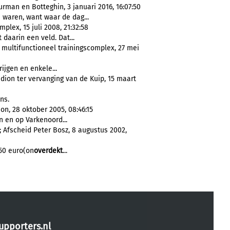
rman en Botteghin, 3 januari 2016, 16:07:50
 waren, want waar de dag...
lex, 15 juli 2008, 21:32:58
 daarin een veld. Dat...
 multifunctioneel trainingscomplex, 27 mei
rijgen en enkele...
dion ter vervanging van de Kuip, 15 maart
ns.
n, 28 oktober 2005, 08:46:15
n en op Varkenoord...
Afscheid Peter Bosz, 8 augustus 2002,
,50 euro(on
overdekt
...
upporters.nl