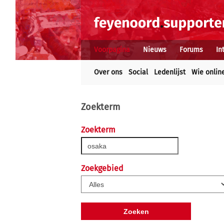
Voorpagina
Nieuws
Forums
In
Over ons
Social
Ledenlijst
Wie onlin
Zoekterm
Zoekterm
Zoekgebied