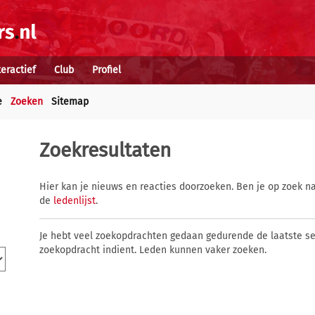
teractief
Club
Profiel
e
Zoeken
Sitemap
Zoekresultaten
Hier kan je nieuws en reacties doorzoeken. Ben je op zoek na
de
ledenlijst
.
Je hebt veel zoekopdrachten gedaan gedurende de laatste s
zoekopdracht indient. Leden kunnen vaker zoeken.