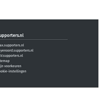
upporters.nl
ax.supporters.nl
eyenoord.supporters.nl
V.supporters.nl
itemap
ijn voorkeuren
ookie-instellingen