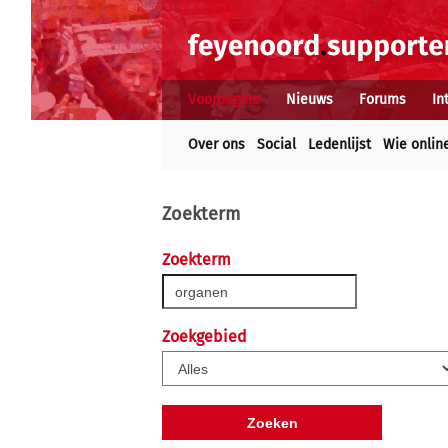
Voorpagina
Nieuws
Forums
In
Over ons
Social
Ledenlijst
Wie onlin
Zoekterm
Zoekterm
Zoekgebied