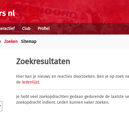
teractief
Club
Profiel
e
Zoeken
Sitemap
Zoekresultaten
Hier kan je nieuws en reacties doorzoeken. Ben je op zoek na
de
ledenlijst
.
Je hebt veel zoekopdrachten gedaan gedurende de laatste s
zoekopdracht indient. Leden kunnen vaker zoeken.