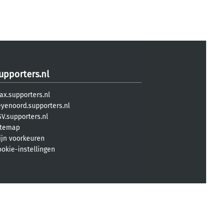
upporters.nl
ax.supporters.nl
eyenoord.supporters.nl
V.supporters.nl
itemap
ijn voorkeuren
ookie-instellingen