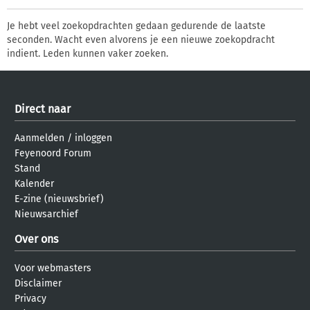
Je hebt veel zoekopdrachten gedaan gedurende de laatste
seconden. Wacht even alvorens je een nieuwe zoekopdracht
indient. Leden kunnen vaker zoeken.
Direct naar
Aanmelden
/
inloggen
Feyenoord Forum
Stand
Kalender
E-zine (nieuwsbrief)
Nieuwsarchief
Over ons
Voor webmasters
Disclaimer
Privacy