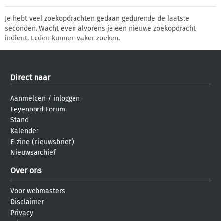
Je hebt veel zoekopdrachten gedaan gedurende de laatste
seconden. Wacht even alvorens je een nieuwe zoekopdracht
indient. Leden kunnen vaker zoeken.
Direct naar
Aanmelden
/
inloggen
Feyenoord Forum
Stand
Kalender
E-zine (nieuwsbrief)
Nieuwsarchief
Over ons
Voor webmasters
Disclaimer
Privacy