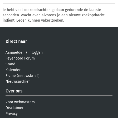
Je hebt veel zoekopdrachten gedaan gedurende de laatste
seconden. Wacht even alvorens je een nieuwe zoekopdracht
indient. Leden kunnen vaker zoeken.
Direct naar
Aanmelden
/
inloggen
Feyenoord Forum
Stand
Kalender
E-zine (nieuwsbrief)
Nieuwsarchief
Over ons
Voor webmasters
Disclaimer
Privacy