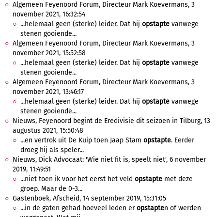
Algemeen Feyenoord Forum, Directeur Mark Koevermans, 3
november 2021, 16:32:54
...helemaal geen (sterke) leider. Dat hij
opstapte
vanwege
stenen gooiende...
Algemeen Feyenoord Forum, Directeur Mark Koevermans, 3
november 2021, 15:52:58
...helemaal geen (sterke) leider. Dat hij
opstapte
vanwege
stenen gooiende...
Algemeen Feyenoord Forum, Directeur Mark Koevermans, 3
november 2021, 13:46:17
...helemaal geen (sterke) leider. Dat hij
opstapte
vanwege
stenen gooiende...
Nieuws, Feyenoord begint de Eredivisie dit seizoen in Tilburg, 13
augustus 2021, 15:50:48
...en vertrok uit De Kuip toen Jaap Stam
opstapte
. Eerder
droeg hij als speler...
Nieuws, Dick Advocaat: 'Wie niet fit is, speelt niet', 6 november
2019, 11:49:51
...niet toen ik voor het eerst het veld
opstapte
met deze
groep. Maar de 0-3...
Gastenboek, Afscheid, 14 september 2019, 15:31:05
...in de gaten gehad hoeveel leden er
opstapte
n of werden