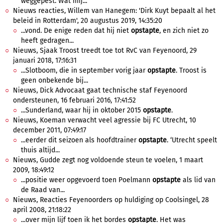
weggepest. Wat mij...
Nieuws reacties, Willem van Hanegem: 'Dirk Kuyt bepaalt al het
beleid in Rotterdam', 20 augustus 2019, 14:35:20
...vond. De enige reden dat hij niet
opstapte
, en zich niet zo
heeft gedragen...
Nieuws, Sjaak Troost treedt toe tot RvC van Feyenoord, 29
januari 2018, 17:16:31
...Slotboom, die in september vorig jaar
opstapte
. Troost is
geen onbekende bij...
Nieuws, Dick Advocaat gaat technische staf Feyenoord
ondersteunen, 16 februari 2016, 17:41:52
...Sunderland, waar hij in oktober 2015
opstapte
.
Nieuws, Koeman verwacht veel agressie bij FC Utrecht, 10
december 2011, 07:49:17
...eerder dit seizoen als hoofdtrainer
opstapte
. ‘Utrecht speelt
thuis altijd...
Nieuws, Gudde zegt nog voldoende steun te voelen, 1 maart
2009, 18:49:12
...positie weer opgevoerd toen Poelmann
opstapte
als lid van
de Raad van...
Nieuws, Reacties Feyenoorders op huldiging op Coolsingel, 28
april 2008, 21:18:22
...over mijn lijf toen ik het bordes
opstapte
. Het was