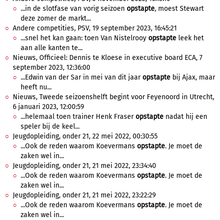
...in de slotfase van vorig seizoen
opstapte
, moest Stewart
deze zomer de markt...
Andere competities, PSV, 19 september 2023, 16:45:21
...snel het kan gaan: toen Van Nistelrooy
opstapte
leek het
aan alle kanten te...
Nieuws, Officieel: Dennis te Kloese in executive board ECA, 7
september 2023, 12:36:00
...Edwin van der Sar in mei van dit jaar
opstapte
bij Ajax, maar
heeft nu...
Nieuws, Tweede seizoenshelft begint voor Feyenoord in Utrecht,
6 januari 2023, 12:00:59
...helemaal toen trainer Henk Fraser
opstapte
nadat hij een
speler bij de keel...
Jeugdopleiding, onder 21, 22 mei 2022, 00:30:55
...Ook de reden waarom Koevermans
opstapte
. Je moet de
zaken wel in...
Jeugdopleiding, onder 21, 21 mei 2022, 23:34:40
...Ook de reden waarom Koevermans
opstapte
. Je moet de
zaken wel in...
Jeugdopleiding, onder 21, 21 mei 2022, 23:22:29
...Ook de reden waarom Koevermans
opstapte
. Je moet de
zaken wel in...