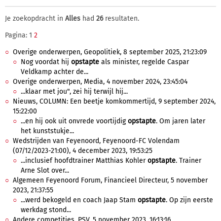
Je zoekopdracht in
Alles
had
26
resultaten.
Pagina: 1
2
Overige onderwerpen, Geopolitiek, 8 september 2025, 21:23:09
Nog voordat hij
opstapte
als minister, regelde Caspar
Veldkamp achter de...
Overige onderwerpen, Media, 4 november 2024, 23:45:04
...klaar met jou", zei hij terwijl hij...
Nieuws, COLUMN: Een beetje komkommertijd, 9 september 2024,
15:22:00
...en hij ook uit onvrede voortijdig
opstapte
. Om jaren later
het kunststukje...
Wedstrijden van Feyenoord, Feyenoord-FC Volendam
(07/12/2023-21:00), 4 december 2023, 19:53:25
...inclusief hoofdtrainer Matthias Kohler
opstapte
. Trainer
Arne Slot over...
Algemeen Feyenoord Forum, Financieel Directeur, 5 november
2023, 21:37:55
...werd bekogeld en coach Jaap Stam
opstapte
. Op zijn eerste
werkdag stond...
Andere competities, PSV, 5 november 2023, 16:13:16