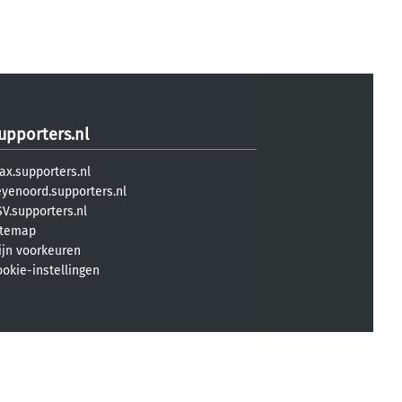
upporters.nl
ax.supporters.nl
eyenoord.supporters.nl
V.supporters.nl
itemap
ijn voorkeuren
ookie-instellingen