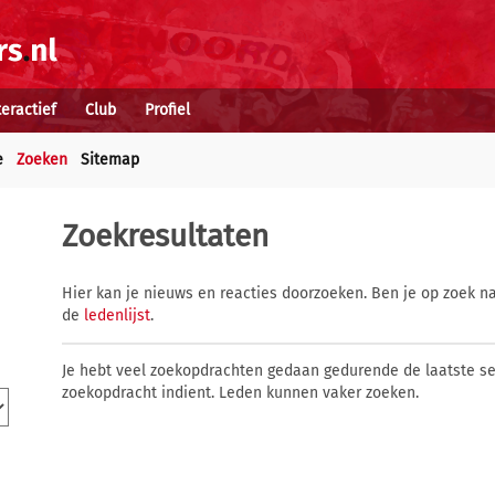
teractief
Club
Profiel
e
Zoeken
Sitemap
Zoekresultaten
Hier kan je nieuws en reacties doorzoeken. Ben je op zoek na
de
ledenlijst
.
Je hebt veel zoekopdrachten gedaan gedurende de laatste s
zoekopdracht indient. Leden kunnen vaker zoeken.