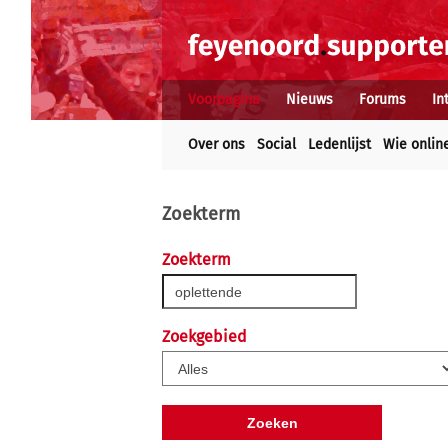
Voorpagina
Nieuws
Forums
In
Over ons
Social
Ledenlijst
Wie onlin
Zoekterm
Zoekterm
Zoekgebied