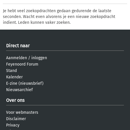
Je hebt veel zoekopdrachten gedaan gedurende de laatste
seconden. Wacht even alvorens je een nieuwe zoekopdracht
indient. Leden kunnen vaker zoeken.
Direct naar
Aanmelden
/
inloggen
Feyenoord Forum
Stand
Kalender
E-zine (nieuwsbrief)
Nieuwsarchief
Over ons
Voor webmasters
Disclaimer
Privacy