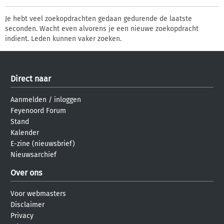
Je hebt veel zoekopdrachten gedaan gedurende de laatste
seconden. Wacht even alvorens je een nieuwe zoekopdracht
indient. Leden kunnen vaker zoeken.
Direct naar
Aanmelden
/
inloggen
Feyenoord Forum
Stand
Kalender
E-zine (nieuwsbrief)
Nieuwsarchief
Over ons
Voor webmasters
Disclaimer
Privacy