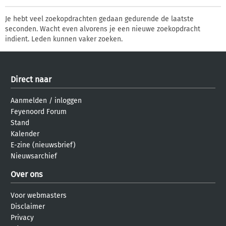
Je hebt veel zoekopdrachten gedaan gedurende de laatste
seconden. Wacht even alvorens je een nieuwe zoekopdracht
indient. Leden kunnen vaker zoeken.
Direct naar
Aanmelden
/
inloggen
Feyenoord Forum
Stand
Kalender
E-zine (nieuwsbrief)
Nieuwsarchief
Over ons
Voor webmasters
Disclaimer
Privacy