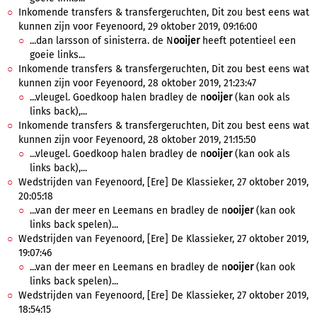
Inkomende transfers & transfergeruchten, Dit zou best eens wat
kunnen zijn voor Feyenoord, 29 oktober 2019, 09:16:00
...dan larsson of sinisterra. de N
ooijer
heeft potentieel een
goeie links...
Inkomende transfers & transfergeruchten, Dit zou best eens wat
kunnen zijn voor Feyenoord, 28 oktober 2019, 21:23:47
...vleugel. Goedkoop halen bradley de n
ooijer
(kan ook als
links back),...
Inkomende transfers & transfergeruchten, Dit zou best eens wat
kunnen zijn voor Feyenoord, 28 oktober 2019, 21:15:50
...vleugel. Goedkoop halen bradley de n
ooijer
(kan ook als
links back),...
Wedstrijden van Feyenoord, [Ere] De Klassieker, 27 oktober 2019,
20:05:18
...van der meer en Leemans en bradley de n
ooijer
(kan ook
links back spelen)...
Wedstrijden van Feyenoord, [Ere] De Klassieker, 27 oktober 2019,
19:07:46
...van der meer en Leemans en bradley de n
ooijer
(kan ook
links back spelen)...
Wedstrijden van Feyenoord, [Ere] De Klassieker, 27 oktober 2019,
18:54:15