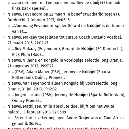
...van der meer en Leemans en bradley de n
ooijer
(kan ook
links back spelen)...
Nieuws, Feyenoord op 22 maart in benefietwedstrijd tegen FC
Dordrecht, 7 februari 2017, 10:06:15
...Voormalig Feyenoord-speler Gérard de N
ooijer
is de trainer
van FC...
Nieuws, Makaay toegelaten tot cursus Coach Betaald Voetbal,
27 maart 2015, 21:02:47
...Roy Makaay (Feyenoord), Gerard de N
ooijer
(FC Dordrecht),
Rick Plum (Roda...
Nieuws, Vilhena en Kongolo in voorlopige selectie Jong Oranje,
21 augustus 2013, 19:27:27
...(PSV), Adam Maher (PSV), Jeremy de N
ooijer
(Sparta
Rotterdam), Quincy Promes...
Nieuws, Van Feyenoord alleen Kongolo bij voorselectie Jong
Oranje, 31 juli 2013, 19:12:32
...Jürgen Locadia (PSV), Jeremy de N
ooijer
(Sparta Rotterdam),
Quincy Promes...
Nieuws, Mathijsen: 'mijn absolute doel blijft om het WK te
halen' , 13 februari 2013, 12:05:19
...34 en kan ik zeker nog mee. Andre
Ooijer
was in Zuid-Afrika
geloof ik 36. Er...