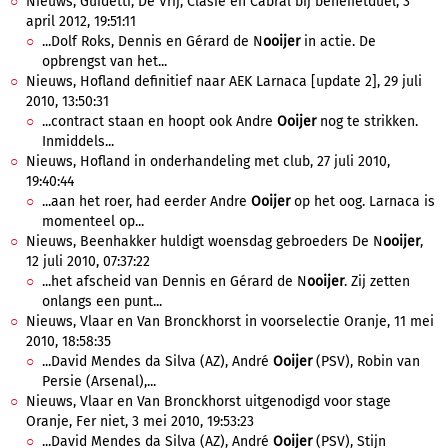
Nieuws, Guidetti, De Vrij, Clasie en Cabral bij benefietduel, 3
april 2012, 19:51:11
...Dolf Roks, Dennis en Gérard de N
ooijer
in actie. De
opbrengst van het...
Nieuws, Hofland definitief naar AEK Larnaca [update 2], 29 juli
2010, 13:50:31
...contract staan en hoopt ook Andre
Ooijer
nog te strikken.
Inmiddels...
Nieuws, Hofland in onderhandeling met club, 27 juli 2010,
19:40:44
...aan het roer, had eerder Andre
Ooijer
op het oog. Larnaca is
momenteel op...
Nieuws, Beenhakker huldigt woensdag gebroeders De N
ooijer
,
12 juli 2010, 07:37:22
...het afscheid van Dennis en Gérard de N
ooijer
. Zij zetten
onlangs een punt...
Nieuws, Vlaar en Van Bronckhorst in voorselectie Oranje, 11 mei
2010, 18:58:35
...David Mendes da Silva (AZ), André
Ooijer
(PSV), Robin van
Persie (Arsenal),...
Nieuws, Vlaar en Van Bronckhorst uitgenodigd voor stage
Oranje, Fer niet, 3 mei 2010, 19:53:23
...David Mendes da Silva (AZ), André
Ooijer
(PSV), Stijn