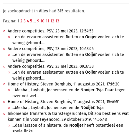
Je zoekopdracht in
Alles
had
315
resultaten.
Pagina: 1
2
3
4
5
...
9
10
11
12
13
Andere competities, PSV, 23 mei 2023, 12:54:53
...en de ervaren assistenten Rutten en
Ooijer
voelen zich te
weinig gehoord....
Andere competities, PSV, 23 mei 2023, 10:43:24
...en de ervaren assistenten Rutten en
Ooijer
voelen zich te
weinig gehoord....
Andere competities, PSV, 23 mei 2023, 09:37:33
...en de ervaren assistenten Rutten en
Ooijer
voelen zich te
weinig gehoord....
Home of History, Steven Berghuis, 11 augustus 2021, 17:16:20
...Meshal, Laybutt, Jochemsen en de N
ooijer
. Tsja Daar tegen
over ook wel...
Home of History, Steven Berghuis, 11 augustus 2021, 15:46:51
...Meshal, Laybutt, Jochemsen en de N
ooijer
. Tsja
Inkomende transfers & transfergeruchten, Dit zou best eens wat
kunnen zijn voor Feyenoord, 29 oktober 2019, 14:56:48
...dan larsson of sinisterra. de N
ooijer
heeft potentieel een
goeie links...