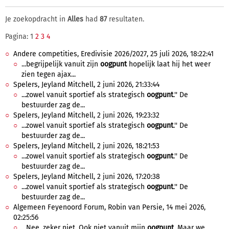
Je zoekopdracht in
Alles
had
87
resultaten.
Pagina: 1
2
3
4
Andere competities, Eredivisie 2026/2027, 25 juli 2026, 18:22:41
...begrijpelijk vanuit zijn
oogpunt
hopelijk laat hij het weer
zien tegen ajax...
Spelers, Jeyland Mitchell, 2 juni 2026, 21:33:44
...zowel vanuit sportief als strategisch
oogpunt
.'' De
bestuurder zag de...
Spelers, Jeyland Mitchell, 2 juni 2026, 19:23:32
...zowel vanuit sportief als strategisch
oogpunt
.'' De
bestuurder zag de...
Spelers, Jeyland Mitchell, 2 juni 2026, 18:21:53
...zowel vanuit sportief als strategisch
oogpunt
.'' De
bestuurder zag de...
Spelers, Jeyland Mitchell, 2 juni 2026, 17:20:38
...zowel vanuit sportief als strategisch
oogpunt
.'' De
bestuurder zag de...
Algemeen Feyenoord Forum, Robin van Persie, 14 mei 2026,
02:25:56
...Nee, zeker niet. Ook niet vanuit mijn
oogpunt
. Maar we