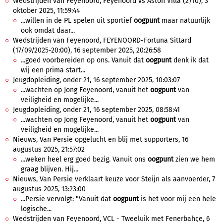
Wedstrijden van Feyenoord, Feyenoord vs Aston Villa (2/10), 3
oktober 2025, 11:59:44
...willen in de PL spelen uit sportief
oogpunt
maar natuurlijk
ook omdat daar...
Wedstrijden van Feyenoord, FEYENOORD-Fortuna Sittard
(17/09/2025-20:00), 16 september 2025, 20:26:58
...goed voorbereiden op ons. Vanuit dat
oogpunt
denk ik dat
wij een prima start...
Jeugdopleiding, onder 21, 16 september 2025, 10:03:07
...wachten op Jong Feyenoord, vanuit het
oogpunt
van
veiligheid en mogelijke...
Jeugdopleiding, onder 21, 16 september 2025, 08:58:41
...wachten op Jong Feyenoord, vanuit het
oogpunt
van
veiligheid en mogelijke...
Nieuws, Van Persie opgelucht en blij met supporters, 16
augustus 2025, 21:57:02
...weken heel erg goed bezig. Vanuit ons
oogpunt
zien we hem
graag blijven. Hij...
Nieuws, Van Persie verklaart keuze voor Steijn als aanvoerder, 7
augustus 2025, 13:23:00
...Persie vervolgt: "Vanuit dat
oogpunt
is het voor mij een hele
logische...
Wedstrijden van Feyenoord, VCL - Tweeluik met Fenerbahçe, 6