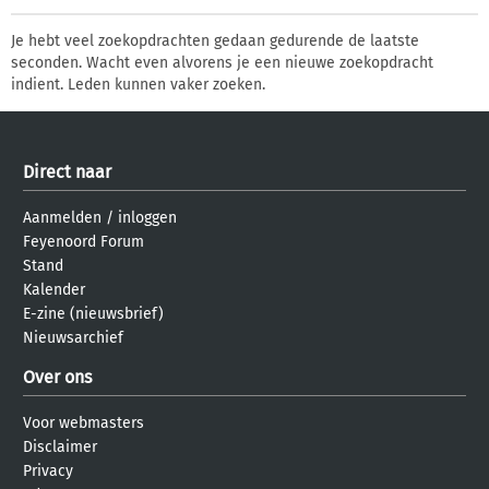
Je hebt veel zoekopdrachten gedaan gedurende de laatste
seconden. Wacht even alvorens je een nieuwe zoekopdracht
indient. Leden kunnen vaker zoeken.
Direct naar
Aanmelden
/
inloggen
Feyenoord Forum
Stand
Kalender
E-zine (nieuwsbrief)
Nieuwsarchief
Over ons
Voor webmasters
Disclaimer
Privacy