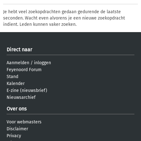
Je hebt veel zoekopdrachten gedaan gedurende de laatste
seconden. Wacht even alvorens je een nieuwe zoekopdracht
indient. Leden kunnen vaker zoeken.
Direct naar
Aanmelden
/
inloggen
Feyenoord Forum
Stand
Kalender
E-zine (nieuwsbrief)
Nieuwsarchief
Over ons
Voor webmasters
Disclaimer
Privacy