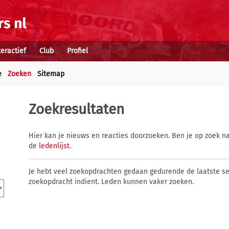
teractief
Club
Profiel
e
Zoeken
Sitemap
Zoekresultaten
Hier kan je nieuws en reacties doorzoeken. Ben je op zoek na
de
ledenlijst
.
Je hebt veel zoekopdrachten gedaan gedurende de laatste s
zoekopdracht indient. Leden kunnen vaker zoeken.