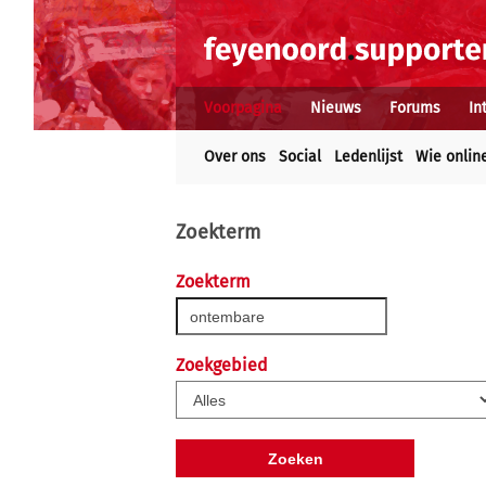
Voorpagina
Nieuws
Forums
In
Over ons
Social
Ledenlijst
Wie onlin
Zoekterm
Zoekterm
Zoekgebied