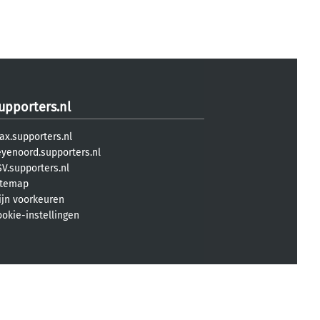
upporters.nl
ax.supporters.nl
eyenoord.supporters.nl
V.supporters.nl
itemap
ijn voorkeuren
ookie-instellingen