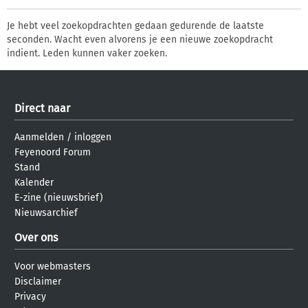
Je hebt veel zoekopdrachten gedaan gedurende de laatste
seconden. Wacht even alvorens je een nieuwe zoekopdracht
indient. Leden kunnen vaker zoeken.
Direct naar
Aanmelden
/
inloggen
Feyenoord Forum
Stand
Kalender
E-zine (nieuwsbrief)
Nieuwsarchief
Over ons
Voor webmasters
Disclaimer
Privacy