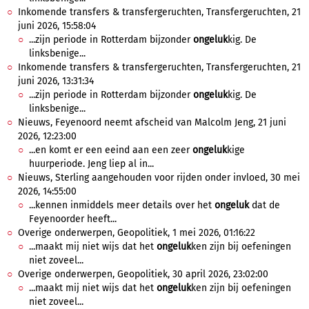
Inkomende transfers & transfergeruchten, Transfergeruchten, 21
juni 2026, 15:58:04
...zijn periode in Rotterdam bijzonder
ongeluk
kig. De
linksbenige...
Inkomende transfers & transfergeruchten, Transfergeruchten, 21
juni 2026, 13:31:34
...zijn periode in Rotterdam bijzonder
ongeluk
kig. De
linksbenige...
Nieuws, Feyenoord neemt afscheid van Malcolm Jeng, 21 juni
2026, 12:23:00
...en komt er een eeind aan een zeer
ongeluk
kige
huurperiode. Jeng liep al in...
Nieuws, Sterling aangehouden voor rijden onder invloed, 30 mei
2026, 14:55:00
...kennen inmiddels meer details over het
ongeluk
dat de
Feyenoorder heeft...
Overige onderwerpen, Geopolitiek, 1 mei 2026, 01:16:22
...maakt mij niet wijs dat het
ongeluk
ken zijn bij oefeningen
niet zoveel...
Overige onderwerpen, Geopolitiek, 30 april 2026, 23:02:00
...maakt mij niet wijs dat het
ongeluk
ken zijn bij oefeningen
niet zoveel...