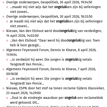
Overige onderwerpen, Geopolitiek, 30 april 2026, 19:34:50
...maakt mij niet wijs dat het
ongeluk
ken zijn bij oefeningen
niet zoveel...
Overige onderwerpen, Geopolitiek, 30 april 2026, 18:33:50
Je maakt mij niet wijs dat het
ongeluk
ken zijn bij oefeningen
niet zoveel...
Nieuws, Van den Elshout werd dood
ongeluk
kig van verdedigen,
14 april 2026, 14:02:00
...Van den Elshout: "Daar werd hij dood
ongeluk
kig van. Toen
heb ik hem gezegd...
Algemeen Feyenoord Forum, Dennis te Kloese, 8 april 2026,
11:19:54
...is verdwijnt hij weer. Die jongen is
ongeluk
kig netals
Tengstedt Van Persie...
Algemeen Feyenoord Forum, Dennis te Kloese, 7 april 2026,
00:16:58
...is verdwijnt hij weer. Die jongen is
ongeluk
kig netals
Tengstedt Van Persie...
Nieuws, ESPN door het stof na tonen reclame tijdens Klassieker,
23 maart 2026, 14:29:00
...fout in de eindregie waardoor per
ongeluk
een reclameblok
werd getoond. Dit...