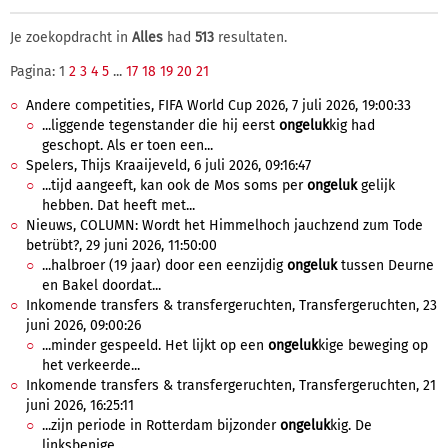
Je zoekopdracht in
Alles
had
513
resultaten.
Pagina: 1
2
3
4
5
...
17
18
19
20
21
Andere competities, FIFA World Cup 2026, 7 juli 2026, 19:00:33
...liggende tegenstander die hij eerst
ongeluk
kig had
geschopt. Als er toen een...
Spelers, Thijs Kraaijeveld, 6 juli 2026, 09:16:47
...tijd aangeeft, kan ook de Mos soms per
ongeluk
gelijk
hebben. Dat heeft met...
Nieuws, COLUMN: Wordt het Himmelhoch jauchzend zum Tode
betrübt?, 29 juni 2026, 11:50:00
...halbroer (19 jaar) door een eenzijdig
ongeluk
tussen Deurne
en Bakel doordat...
Inkomende transfers & transfergeruchten, Transfergeruchten, 23
juni 2026, 09:00:26
...minder gespeeld. Het lijkt op een
ongeluk
kige beweging op
het verkeerde...
Inkomende transfers & transfergeruchten, Transfergeruchten, 21
juni 2026, 16:25:11
...zijn periode in Rotterdam bijzonder
ongeluk
kig. De
linksbenige...