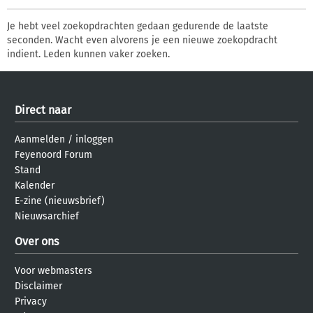
Je hebt veel zoekopdrachten gedaan gedurende de laatste
seconden. Wacht even alvorens je een nieuwe zoekopdracht
indient. Leden kunnen vaker zoeken.
Direct naar
Aanmelden
/
inloggen
Feyenoord Forum
Stand
Kalender
E-zine (nieuwsbrief)
Nieuwsarchief
Over ons
Voor webmasters
Disclaimer
Privacy