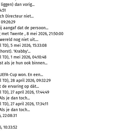
liggen) dan vorig...
4:51
h Directeur niet...
09:26:29
ij aangaf dat de persoon...
met Twente , 8 mei 2026, 21:50:00
wereld nog niet uit....
TD), 5 mei 2026, 15:33:08
orst). 'Krabby'...
TD), 1 mei 2026, 04:10:48
t als je hun ook binnen...
 UEFA-Cup won. En een...
D), 28 april 2026, 09:32:29
 de ervaring op dát...
D), 27 april 2026, 17:44:49
Als je dan toch...
), 27 april 2026, 17:34:11
Als je dan toch...
 22:08:31
, 10:33:52