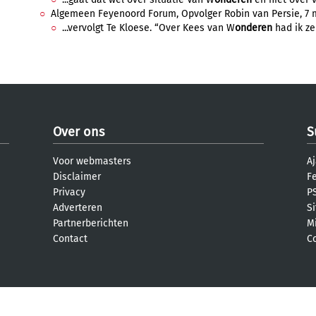
Algemeen Feyenoord Forum, Opvolger Robin van Persie, 7 m
...vervolgt Te Kloese. “Over Kees van W
onderen
had ik zel
Over ons
S
Voor webmasters
Aj
Disclaimer
F
Privacy
PS
Adverteren
S
Partnerberichten
M
Contact
C