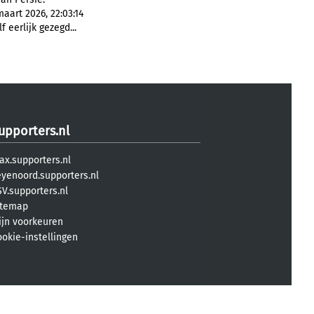
aart 2026, 22:03:14
f eerlijk gezegd...
upporters.nl
ax.supporters.nl
eyenoord.supporters.nl
V.supporters.nl
itemap
ijn voorkeuren
ookie-instellingen