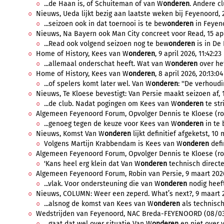
...de Haan is, of Schuiteman of van W
onderen
. Andere cl
Nieuws, Ueda lijkt bezig aan laatste weken bij Feyenoord, 21
...seizoen ook in dat toernooi is te bew
onderen
in Feyenoo
Nieuws, Na Bayern ook Man City concreet voor Read, 15 apri
...Read ook volgend seizoen nog te bew
onderen
is in De 
Home of History, Kees van W
onderen
, 9 april 2026, 11:42:23
...allemaal onderschat heeft. Wat van W
onderen
over het
Home of History, Kees van W
onderen
, 8 april 2026, 20:13:04
...of spelers komt later wel. Van W
onderen
: ''De verhoud
Nieuws, Te Kloese bevestigt: Van Persie maakt seizoen af, 
...de club. Nadat pogingen om Kees van W
onderen
te str
Algemeen Feyenoord Forum, Opvolger Dennis te Kloese (rol T
...genoeg tegen de keuze voor Kees van W
onderen
in te 
Nieuws, Komst Van W
onderen
lijkt definitief afgeketst, 10
Volgens Martijn Krabbendam is Kees van W
onderen
defi
Algemeen Feyenoord Forum, Opvolger Dennis te Kloese (rol 
'Kans heel erg klein dat Van W
onderen
technisch directeu
Algemeen Feyenoord Forum, Robin van Persie, 9 maart 2026
...vlak. Voor ondersteuning die van W
onderen
nodig heeft
Nieuws, COLUMN: Weer een zeperd. What’s next?, 9 maart 2
...alsnog de komst van Kees van W
onderen
als technisch 
Wedstrijden van Feyenoord, NAC Breda-FEYENOORD (08/03/2
...gaat dat wel over situatie Van W
onderen
en niet over v