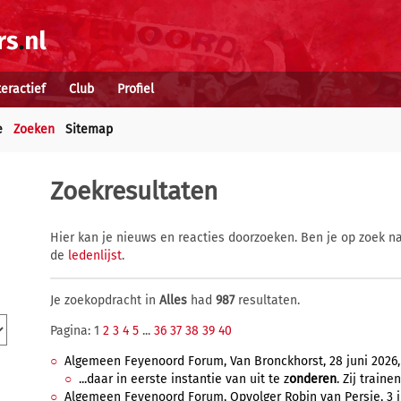
teractief
Club
Profiel
e
Zoeken
Sitemap
Zoekresultaten
Hier kan je nieuws en reacties doorzoeken. Ben je op zoek na
de
ledenlijst
.
Je zoekopdracht in
Alles
had
987
resultaten.
Pagina: 1
2
3
4
5
...
36
37
38
39
40
Algemeen Feyenoord Forum, Van Bronckhorst, 28 juni 2026, 1
...daar in eerste instantie van uit te z
onderen
. Zij traine
Algemeen Feyenoord Forum, Opvolger Robin van Persie, 3 ju