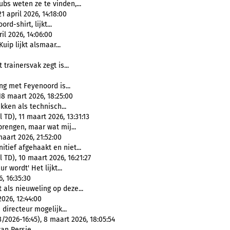
ubs weten ze te vinden,...
 april 2026, 14:18:00
rd-shirt, lijkt...
l 2026, 14:06:00
Kuip lijkt alsmaar...
 trainersvak zegt is...
ing met Feyenoord is...
18 maart 2026, 18:25:00
ikken als technisch...
D), 11 maart 2026, 13:31:13
brengen, maar wat mij...
 maart 2026, 21:52:00
nitief afgehaakt en niet...
TD), 10 maart 2026, 16:21:27
r wordt' Het lijkt...
, 16:35:30
 als nieuweling op deze...
026, 12:44:00
directeur mogelijk...
026-16:45), 8 maart 2026, 18:05:54
an Persie.