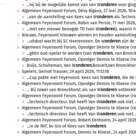
...hij bij de mogelijke komst van van W
onderen
voor ging 
Algemeen Feyenoord Forum, Dévy Rigaux, 27 mei 2026, 10:4
...van de aanstelling van Kees van W
onderen
als Technisc
Algemeen Feyenoord Forum, Robin van Persie, 11 mei 2026, 
...met een nieuwe beoogde TD (van W
onderen
), waarin h
Nieuws, Feyenoord Vrouwen winnen en houden aansluiting 
...uitduel wacht bij SC Heerenveen. De w
onderen
zijn de 
Algemeen Feyenoord Forum, Opvolger Dennis te Kloese (rol 
...géén oud-speler te worden (van W
onderen
, van Bronckh
Algemeen Feyenoord Forum, Opvolger Dennis te Kloese (rol 
Buijs, Schuiteman, Van W
onderen
,Bosvelt,Van Bronckhors
Spelers, Gernot Trauner, 29 april 2026, 11:12:18
...Cup pakte met Feyenoord. Kees van W
onderen
, die de
Algemeen Feyenoord Forum, Opvolger Dennis te Kloese (rol T
... Bij zowel van Bronckhorst als van W
onderen
ontbreekt
Algemeen Feyenoord Forum, Opvolger Dennis te Kloese (rol T
...technisch directeur. Dat heeft Van W
onderen
ook niet. 
Algemeen Feyenoord Forum, Opvolger Dennis te Kloese (rol TD
...technisch directeur. Dat heeft Van W
onderen
ook niet. 
Algemeen Feyenoord Forum, Robert Eenhoorn, 24 april 2026,
...in de RVC bv Gio of Kees van W
onderen
.
Algemeen Feyenoord Forum, Dennis te Kloese, 24 april 2026