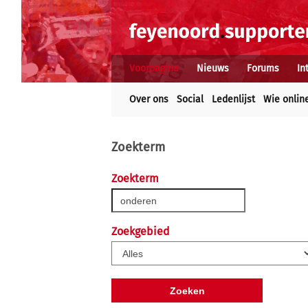
Voorpagina
Nieuws
Forums
In
Over ons
Social
Ledenlijst
Wie onlin
Zoekterm
Zoekterm
Zoekgebied