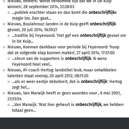
Nieuws, Immers: 'wordt verdomme tijd dat we in De Kuip
winnen', 28 september 2014, 22:28:03
...publiek erachter staan en dan komt die
onbeschrijflijk
e
magie los. Dan gaat...
Nieuws, Boulahrouz: landen in de Kuip geeft
onbeschrijflijk
gevoel, 20 juli 2014, 16:39:27
...traditie bij Feyenoord. ‘Het gaf een
onbeschrijflijk
gevoel om
in De Kuip...
Nieuws, Koeman dankbaar voor periode bij Feyenoord: 'hoop
dat ze volgende stap kunnen maken', 27 april 2014, 17:37:00
...steun van de supporters is
onbeschrijflijk
. Ik wens
Feyenoord heel veel...
Nieuws, A1-coach Hertog: landstitel leuk, maar ontwikkelen
talenten staat voorop, 20 april 2012, 08:11:20
...als er weer eentje debuteert, dat is
onbeschrijflijk
.' Hertog
zegt het...
Nieuws, Van Marwijk heeft er geen woorden voor , 6 mei 2001,
23:53:54
...Van Marwijk. 'Wat hier gebeurt is
onbeschrijflijk
, we hebben
totaal geen...