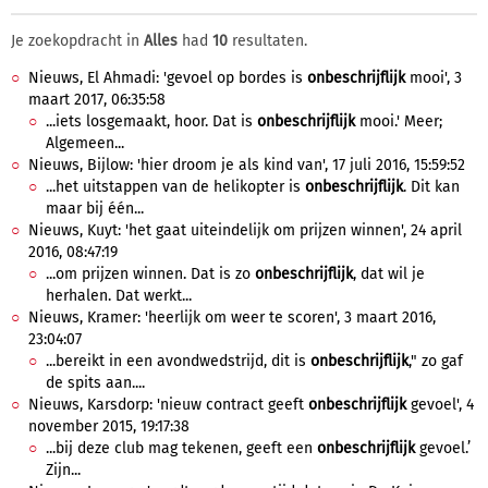
Je zoekopdracht in
Alles
had
10
resultaten.
Nieuws, El Ahmadi: 'gevoel op bordes is
onbeschrijflijk
mooi', 3
maart 2017, 06:35:58
...iets losgemaakt, hoor. Dat is
onbeschrijflijk
mooi.' Meer;
Algemeen...
Nieuws, Bijlow: 'hier droom je als kind van', 17 juli 2016, 15:59:52
...het uitstappen van de helikopter is
onbeschrijflijk
. Dit kan
maar bij één...
Nieuws, Kuyt: 'het gaat uiteindelijk om prijzen winnen', 24 april
2016, 08:47:19
...om prijzen winnen. Dat is zo
onbeschrijflijk
, dat wil je
herhalen. Dat werkt...
Nieuws, Kramer: 'heerlijk om weer te scoren', 3 maart 2016,
23:04:07
...bereikt in een avondwedstrijd, dit is
onbeschrijflijk
," zo gaf
de spits aan....
Nieuws, Karsdorp: 'nieuw contract geeft
onbeschrijflijk
gevoel', 4
november 2015, 19:17:38
...bij deze club mag tekenen, geeft een
onbeschrijflijk
gevoel.’
Zijn...