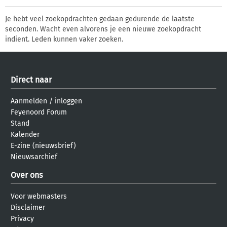
Je hebt veel zoekopdrachten gedaan gedurende de laatste
seconden. Wacht even alvorens je een nieuwe zoekopdracht
indient. Leden kunnen vaker zoeken.
Direct naar
Aanmelden
/
inloggen
Feyenoord Forum
Stand
Kalender
E-zine (nieuwsbrief)
Nieuwsarchief
Over ons
Voor webmasters
Disclaimer
Privacy