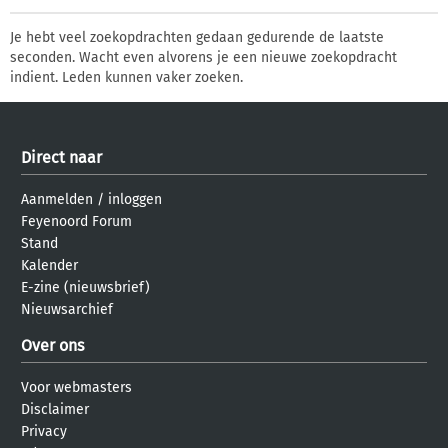
Je hebt veel zoekopdrachten gedaan gedurende de laatste
seconden. Wacht even alvorens je een nieuwe zoekopdracht
indient. Leden kunnen vaker zoeken.
Direct naar
Aanmelden
/
inloggen
Feyenoord Forum
Stand
Kalender
E-zine (nieuwsbrief)
Nieuwsarchief
Over ons
Voor webmasters
Disclaimer
Privacy