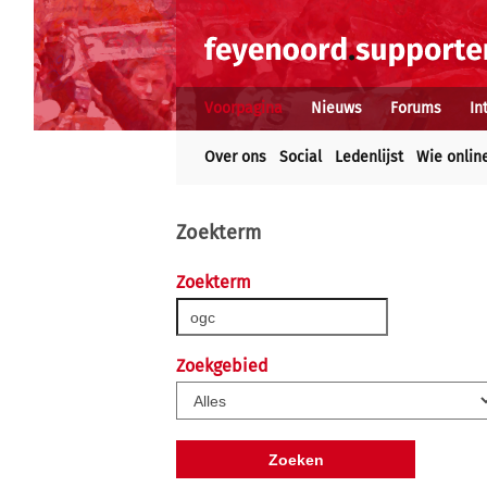
Voorpagina
Nieuws
Forums
In
Over ons
Social
Ledenlijst
Wie onlin
Zoekterm
Zoekterm
Zoekgebied