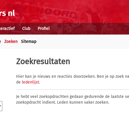
teractief
Club
Profiel
e
Zoeken
Sitemap
Zoekresultaten
Hier kan je nieuws en reacties doorzoeken. Ben je op zoek na
de
ledenlijst
.
Je hebt veel zoekopdrachten gedaan gedurende de laatste s
zoekopdracht indient. Leden kunnen vaker zoeken.