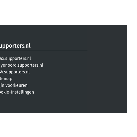
upporters.nl
ax.supporters.nl
eyenoord.supporters.nl
V.supporters.nl
itemap
ijn voorkeuren
ookie-instellingen