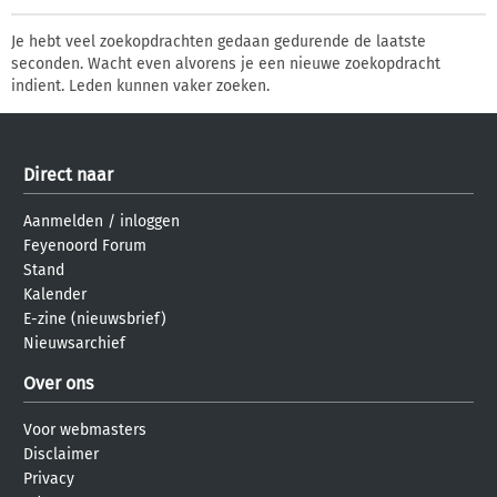
Je hebt veel zoekopdrachten gedaan gedurende de laatste
seconden. Wacht even alvorens je een nieuwe zoekopdracht
indient. Leden kunnen vaker zoeken.
Direct naar
Aanmelden
/
inloggen
Feyenoord Forum
Stand
Kalender
E-zine (nieuwsbrief)
Nieuwsarchief
Over ons
Voor webmasters
Disclaimer
Privacy