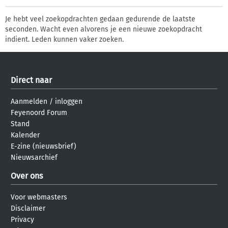
Je hebt veel zoekopdrachten gedaan gedurende de laatste
seconden. Wacht even alvorens je een nieuwe zoekopdracht
indient. Leden kunnen vaker zoeken.
Direct naar
Aanmelden
/
inloggen
Feyenoord Forum
Stand
Kalender
E-zine (nieuwsbrief)
Nieuwsarchief
Over ons
Voor webmasters
Disclaimer
Privacy