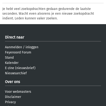
Je hebt veel zoekopdrachten gedaan gedurende de laatste
seconden. Wacht even alvorens je een nieuwe zoekopdracht
indient. Leden kunnen vaker zoeken.
Direct naar
Aanmelden
/
inloggen
Feyenoord Forum
Stand
Kalender
E-zine (nieuwsbrief)
Nieuwsarchief
Over ons
Voor webmasters
Disclaimer
Privacy