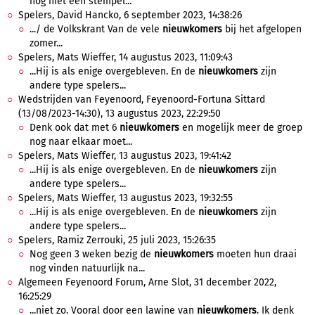
nog niet een stempel...
Spelers, David Hancko, 6 september 2023, 14:38:26
.../ de Volkskrant Van de vele
nieuwkomers
bij het afgelopen
zomer...
Spelers, Mats Wieffer, 14 augustus 2023, 11:09:43
...Hij is als enige overgebleven. En de
nieuwkomers
zijn
andere type spelers...
Wedstrijden van Feyenoord, Feyenoord-Fortuna Sittard
(13/08/2023-14:30), 13 augustus 2023, 22:29:50
Denk ook dat met 6
nieuwkomers
en mogelijk meer de groep
nog naar elkaar moet...
Spelers, Mats Wieffer, 13 augustus 2023, 19:41:42
...Hij is als enige overgebleven. En de
nieuwkomers
zijn
andere type spelers...
Spelers, Mats Wieffer, 13 augustus 2023, 19:32:55
...Hij is als enige overgebleven. En de
nieuwkomers
zijn
andere type spelers...
Spelers, Ramiz Zerrouki, 25 juli 2023, 15:26:35
Nog geen 3 weken bezig de
nieuwkomers
moeten hun draai
nog vinden natuurlijk na...
Algemeen Feyenoord Forum, Arne Slot, 31 december 2022,
16:25:29
...niet zo. Vooral door een lawine van
nieuwkomers
. Ik denk