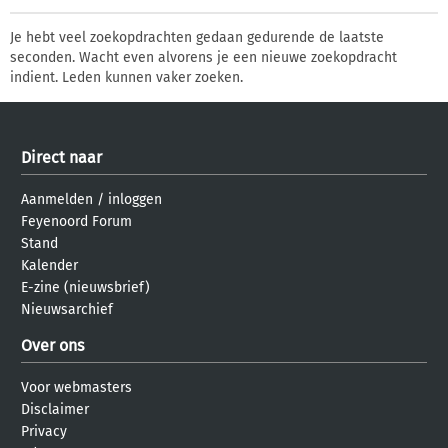
Je hebt veel zoekopdrachten gedaan gedurende de laatste
seconden. Wacht even alvorens je een nieuwe zoekopdracht
indient. Leden kunnen vaker zoeken.
Direct naar
Aanmelden
/
inloggen
Feyenoord Forum
Stand
Kalender
E-zine (nieuwsbrief)
Nieuwsarchief
Over ons
Voor webmasters
Disclaimer
Privacy