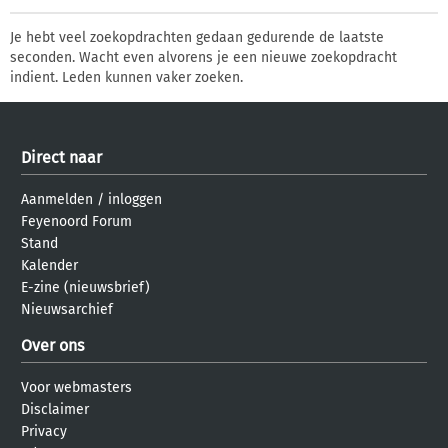
Je hebt veel zoekopdrachten gedaan gedurende de laatste
seconden. Wacht even alvorens je een nieuwe zoekopdracht
indient. Leden kunnen vaker zoeken.
Direct naar
Aanmelden
/
inloggen
Feyenoord Forum
Stand
Kalender
E-zine (nieuwsbrief)
Nieuwsarchief
Over ons
Voor webmasters
Disclaimer
Privacy