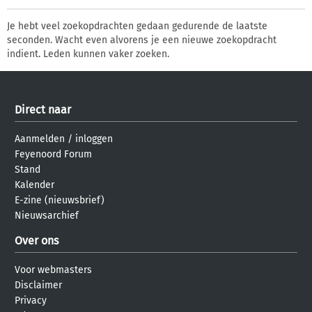
Je hebt veel zoekopdrachten gedaan gedurende de laatste
seconden. Wacht even alvorens je een nieuwe zoekopdracht
indient. Leden kunnen vaker zoeken.
Direct naar
Aanmelden
/
inloggen
Feyenoord Forum
Stand
Kalender
E-zine (nieuwsbrief)
Nieuwsarchief
Over ons
Voor webmasters
Disclaimer
Privacy