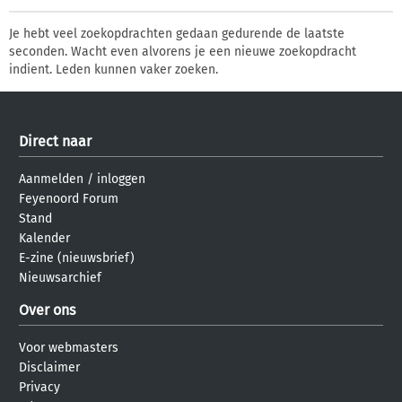
Je hebt veel zoekopdrachten gedaan gedurende de laatste
seconden. Wacht even alvorens je een nieuwe zoekopdracht
indient. Leden kunnen vaker zoeken.
Direct naar
Aanmelden
/
inloggen
Feyenoord Forum
Stand
Kalender
E-zine (nieuwsbrief)
Nieuwsarchief
Over ons
Voor webmasters
Disclaimer
Privacy