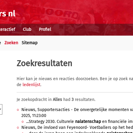
teractief
Club
Profiel
e
Zoeken
Sitemap
Zoekresultaten
Hier kan je nieuws en reacties doorzoeken. Ben je op zoek na
de
ledenlijst
.
Je zoekopdracht in
Alles
had
3
resultaten.
Nieuws, Supportersacties - De onvergetelijke momenten va
2025, 11:23:00
...Strategy 2030. Culturele
nalatenschap
en financiële imp
Nieuws, De invloed van Feyenoord- Voetballers op het hede