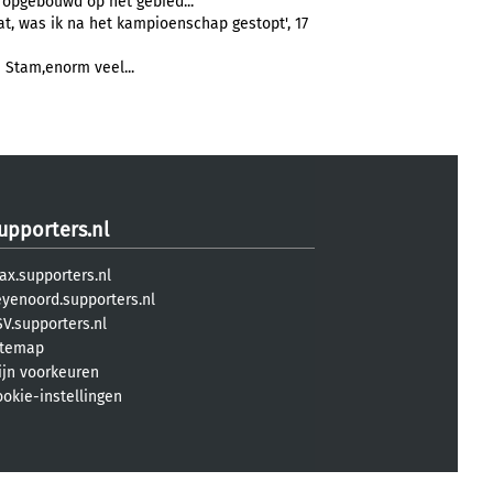
opgebouwd op het gebied...
zat, was ik na het kampioenschap gestopt', 17
 Stam,enorm veel...
upporters.nl
ax.supporters.nl
eyenoord.supporters.nl
V.supporters.nl
itemap
ijn voorkeuren
ookie-instellingen