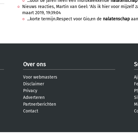
...door de jaren heen een indrukwekkende
nalatenschap
Nieuws reacties, Martin van Geel: 'Als ik hier voor mijzelf 
maart 2019, 19:39:04
...korte termijn.Respect voor Gio,en de
nalatenschap
aan
Over ons
S
Voor webmasters
Aj
Disclaimer
F
Privacy
PS
Adverteren
S
Partnerberichten
M
Contact
C