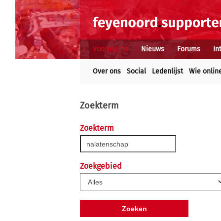
Voorpagina
Nieuws
Forums
In
Over ons
Social
Ledenlijst
Wie onlin
Zoekterm
Zoekterm
Zoekgebied