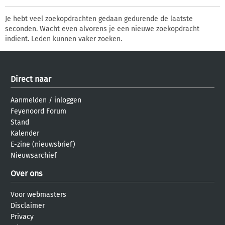
Je hebt veel zoekopdrachten gedaan gedurende de laatste
seconden. Wacht even alvorens je een nieuwe zoekopdracht
indient. Leden kunnen vaker zoeken.
Direct naar
Aanmelden
/
inloggen
Feyenoord Forum
Stand
Kalender
E-zine (nieuwsbrief)
Nieuwsarchief
Over ons
Voor webmasters
Disclaimer
Privacy