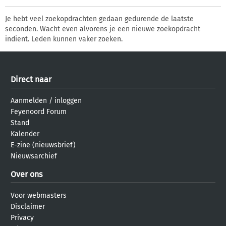
Je hebt veel zoekopdrachten gedaan gedurende de laatste
seconden. Wacht even alvorens je een nieuwe zoekopdracht
indient. Leden kunnen vaker zoeken.
Direct naar
Aanmelden
/
inloggen
Feyenoord Forum
Stand
Kalender
E-zine (nieuwsbrief)
Nieuwsarchief
Over ons
Voor webmasters
Disclaimer
Privacy