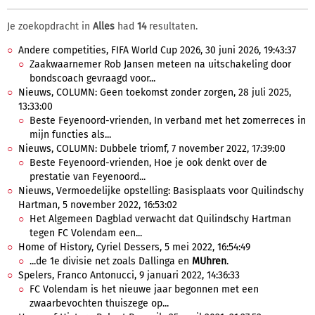
Je zoekopdracht in
Alles
had
14
resultaten.
Andere competities, FIFA World Cup 2026, 30 juni 2026, 19:43:37
Zaakwaarnemer Rob Jansen meteen na uitschakeling door
bondscoach gevraagd voor...
Nieuws, COLUMN: Geen toekomst zonder zorgen, 28 juli 2025,
13:33:00
Beste Feyenoord-vrienden, In verband met het zomerreces in
mijn functies als...
Nieuws, COLUMN: Dubbele triomf, 7 november 2022, 17:39:00
Beste Feyenoord-vrienden, Hoe je ook denkt over de
prestatie van Feyenoord...
Nieuws, Vermoedelijke opstelling: Basisplaats voor Quilindschy
Hartman, 5 november 2022, 16:53:02
Het Algemeen Dagblad verwacht dat Quilindschy Hartman
tegen FC Volendam een...
Home of History, Cyriel Dessers, 5 mei 2022, 16:54:49
...de 1e divisie net zoals Dallinga en
MUhren
.
Spelers, Franco Antonucci, 9 januari 2022, 14:36:33
FC Volendam is het nieuwe jaar begonnen met een
zwaarbevochten thuiszege op...