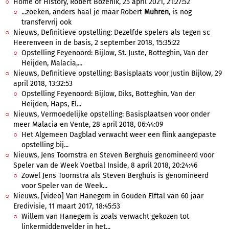
Home of History, Robert Bozenik, 25 april 2021, 21:27:52
...zoeken, anders haal je maar Robert
Muhren
, is nog
transfervrij ook
Nieuws, Definitieve opstelling: Dezelfde spelers als tegen sc
Heerenveen in de basis, 2 september 2018, 15:35:22
Opstelling Feyenoord: Bijlow, St. Juste, Botteghin, Van der
Heijden, Malacia,...
Nieuws, Definitieve opstelling: Basisplaats voor Justin Bijlow, 29
april 2018, 13:32:53
Opstelling Feyenoord: Bijlow, Diks, Botteghin, Van der
Heijden, Haps, El...
Nieuws, Vermoedelijke opstelling: Basisplaatsen voor onder
meer Malacia en Vente, 28 april 2018, 06:44:09
Het Algemeen Dagblad verwacht weer een flink aangepaste
opstelling bij...
Nieuws, Jens Toornstra en Steven Berghuis genomineerd voor
Speler van de Week Voetbal Inside, 8 april 2018, 20:24:46
Zowel Jens Toornstra als Steven Berghuis is genomineerd
voor Speler van de Week...
Nieuws, [video] Van Hanegem in Gouden Elftal van 60 jaar
Eredivisie, 11 maart 2017, 18:45:53
Willem van Hanegem is zoals verwacht gekozen tot
linkermiddenvelder in het...