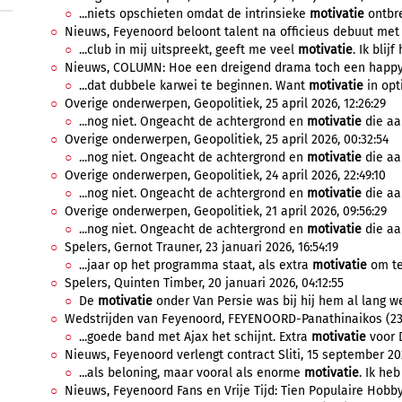
...niets opschieten omdat de intrinsieke
motivatie
ontbre
Nieuws, Feyenoord beloont talent na officieus debuut met ni
...club in mij uitspreekt, geeft me veel
motivatie
. Ik blij
Nieuws, COLUMN: Hoe een dreigend drama toch een happy e
...dat dubbele karwei te beginnen. Want
motivatie
in opt
Overige onderwerpen, Geopolitiek, 25 april 2026, 12:26:29
...nog niet. Ongeacht de achtergrond en
motivatie
die aan
Overige onderwerpen, Geopolitiek, 25 april 2026, 00:32:54
...nog niet. Ongeacht de achtergrond en
motivatie
die aan
Overige onderwerpen, Geopolitiek, 24 april 2026, 22:49:10
...nog niet. Ongeacht de achtergrond en
motivatie
die aan
Overige onderwerpen, Geopolitiek, 21 april 2026, 09:56:29
...nog niet. Ongeacht de achtergrond en
motivatie
die aan
Spelers, Gernot Trauner, 23 januari 2026, 16:54:19
...jaar op het programma staat, als extra
motivatie
om ter
Spelers, Quinten Timber, 20 januari 2026, 04:12:55
De
motivatie
onder Van Persie was bij hij hem al lang we
Wedstrijden van Feyenoord, FEYENOORD-Panathinaikos (23/1
...goede band met Ajax het schijnt. Extra
motivatie
voor 
Nieuws, Feyenoord verlengt contract Sliti, 15 september 202
...als beloning, maar vooral als enorme
motivatie
. Ik heb
Nieuws, Feyenoord Fans en Vrije Tijd: Tien Populaire Hobby