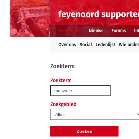
Voorpagina
Nieuws
Forums
In
Over ons
Social
Ledenlijst
Wie onlin
Zoekterm
Zoekterm
Zoekgebied