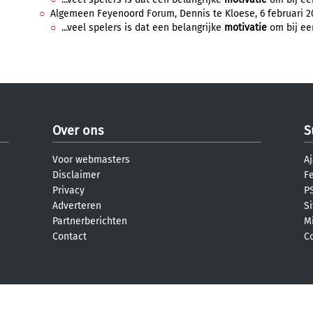
Algemeen Feyenoord Forum, Dennis te Kloese, 6 februari 20
...veel spelers is dat een belangrijke
motivatie
om bij een 
Over ons
S
Voor webmasters
Aj
Disclaimer
F
Privacy
PS
Adverteren
S
Partnerberichten
M
Contact
C