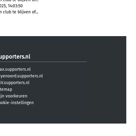
25, 14:03:50
club te blijven of...
upporters.nl
ax.supporters.nl
eyenoord.supporters.nl
V.supporters.nl
itemap
ijn voorkeuren
ookie-instellingen