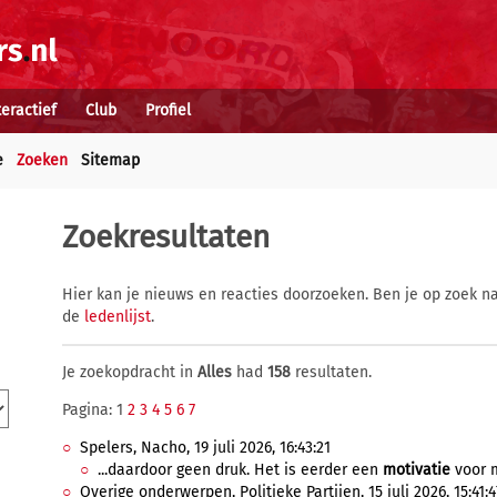
teractief
Club
Profiel
e
Zoeken
Sitemap
Zoekresultaten
Hier kan je nieuws en reacties doorzoeken. Ben je op zoek na
de
ledenlijst
.
Je zoekopdracht in
Alles
had
158
resultaten.
Pagina: 1
2
3
4
5
6
7
Spelers, Nacho, 19 juli 2026, 16:43:21
...daardoor geen druk. Het is eerder een
motivatie
voor mi
Overige onderwerpen, Politieke Partijen, 15 juli 2026, 15:41:4