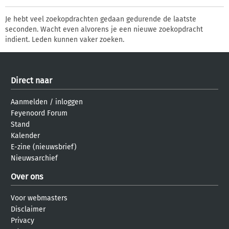
Je hebt veel zoekopdrachten gedaan gedurende de laatste
seconden. Wacht even alvorens je een nieuwe zoekopdracht
indient. Leden kunnen vaker zoeken.
Direct naar
Aanmelden
/
inloggen
Feyenoord Forum
Stand
Kalender
E-zine (nieuwsbrief)
Nieuwsarchief
Over ons
Voor webmasters
Disclaimer
Privacy