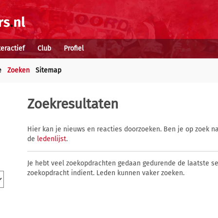
teractief
Club
Profiel
e
Zoeken
Sitemap
Zoekresultaten
Hier kan je nieuws en reacties doorzoeken. Ben je op zoek na
de
ledenlijst
.
Je hebt veel zoekopdrachten gedaan gedurende de laatste s
zoekopdracht indient. Leden kunnen vaker zoeken.