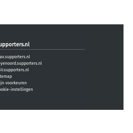
upporters.nl
ax.supporters.nl
eyenoord.supporters.nl
V.supporters.nl
itemap
ijn voorkeuren
ookie-instellingen