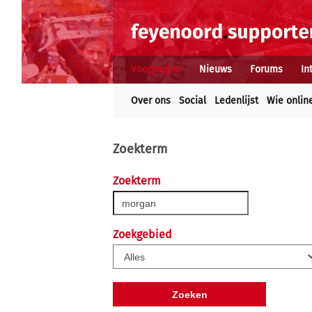
Voorpagina
Nieuws
Forums
In
Over ons
Social
Ledenlijst
Wie onlin
Zoekterm
Zoekterm
Zoekgebied