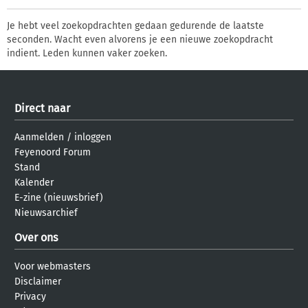
Je hebt veel zoekopdrachten gedaan gedurende de laatste
seconden. Wacht even alvorens je een nieuwe zoekopdracht
indient. Leden kunnen vaker zoeken.
Direct naar
Aanmelden
/
inloggen
Feyenoord Forum
Stand
Kalender
E-zine (nieuwsbrief)
Nieuwsarchief
Over ons
Voor webmasters
Disclaimer
Privacy