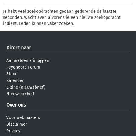
Je hebt veel zoekopdrachten gedaan gedurende de laatste
seconden. Wacht even alvorens je een nieuwe zoekopdracht
indient. Leden kunnen vaker zoeken.
Direct naar
Aanmelden
/
inloggen
Feyenoord Forum
Stand
Kalender
E-zine (nieuwsbrief)
Nieuwsarchief
Over ons
Voor webmasters
Disclaimer
Privacy