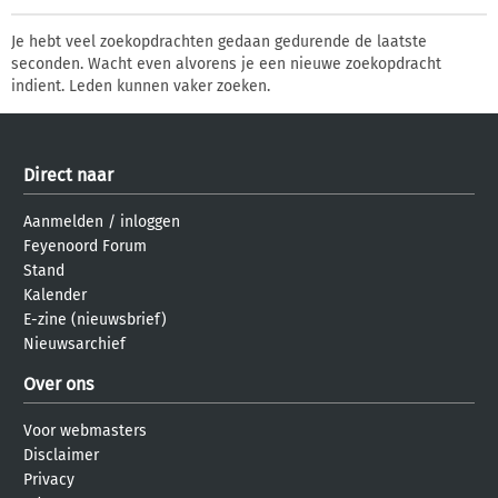
Je hebt veel zoekopdrachten gedaan gedurende de laatste
seconden. Wacht even alvorens je een nieuwe zoekopdracht
indient. Leden kunnen vaker zoeken.
Direct naar
Aanmelden
/
inloggen
Feyenoord Forum
Stand
Kalender
E-zine (nieuwsbrief)
Nieuwsarchief
Over ons
Voor webmasters
Disclaimer
Privacy