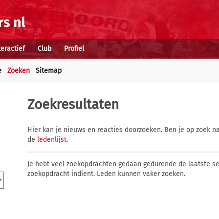
teractief
Club
Profiel
e
Zoeken
Sitemap
Zoekresultaten
Hier kan je nieuws en reacties doorzoeken. Ben je op zoek na
de
ledenlijst
.
Je hebt veel zoekopdrachten gedaan gedurende de laatste s
zoekopdracht indient. Leden kunnen vaker zoeken.