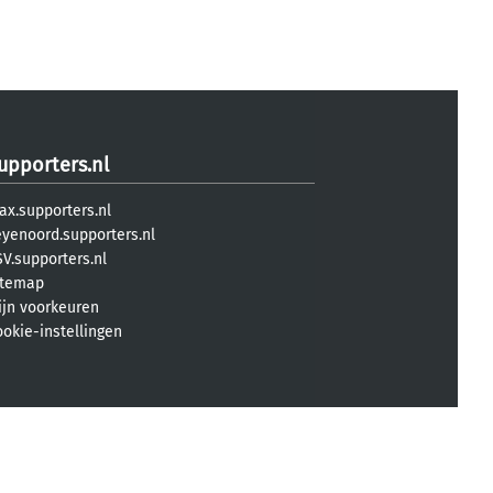
upporters.nl
ax.supporters.nl
eyenoord.supporters.nl
V.supporters.nl
itemap
ijn voorkeuren
ookie-instellingen