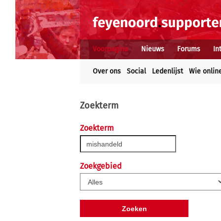
Voorpagina
Nieuws
Forums
In
Over ons
Social
Ledenlijst
Wie onlin
Zoekterm
Zoekterm
Zoekgebied