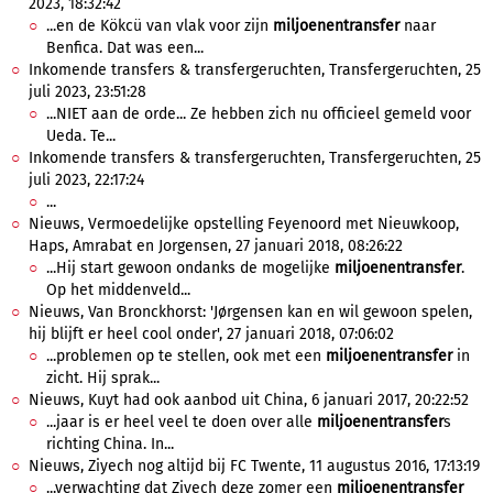
2023, 18:32:42
...en de Kökcü van vlak voor zijn
miljoenentransfer
naar
Benfica. Dat was een...
Inkomende transfers & transfergeruchten, Transfergeruchten, 25
juli 2023, 23:51:28
...NIET aan de orde... Ze hebben zich nu officieel gemeld voor
Ueda. Te...
Inkomende transfers & transfergeruchten, Transfergeruchten, 25
juli 2023, 22:17:24
...
Nieuws, Vermoedelijke opstelling Feyenoord met Nieuwkoop,
Haps, Amrabat en Jorgensen, 27 januari 2018, 08:26:22
...Hij start gewoon ondanks de mogelijke
miljoenentransfer
.
Op het middenveld...
Nieuws, Van Bronckhorst: 'Jørgensen kan en wil gewoon spelen,
hij blijft er heel cool onder', 27 januari 2018, 07:06:02
...problemen op te stellen, ook met een
miljoenentransfer
in
zicht. Hij sprak...
Nieuws, Kuyt had ook aanbod uit China, 6 januari 2017, 20:22:52
...jaar is er heel veel te doen over alle
miljoenentransfer
s
richting China. In...
Nieuws, Ziyech nog altijd bij FC Twente, 11 augustus 2016, 17:13:19
...verwachting dat Ziyech deze zomer een
miljoenentransfer