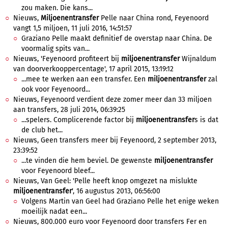
zou maken. Die kans...
Nieuws,
Miljoenentransfer
Pelle naar China rond, Feyenoord
vangt 1,5 miljoen, 11 juli 2016, 14:51:57
Graziano Pelle maakt definitief de overstap naar China. De
voormalig spits van...
Nieuws, 'Feyenoord profiteert bij
miljoenentransfer
Wijnaldum
van doorverkooppercentage', 17 april 2015, 13:19:12
...mee te werken aan een transfer. Een
miljoenentransfer
zal
ook voor Feyenoord...
Nieuws, Feyenoord verdient deze zomer meer dan 33 miljoen
aan transfers, 28 juli 2014, 06:39:25
...spelers. Complicerende factor bij
miljoenentransfer
s is dat
de club het...
Nieuws, Geen transfers meer bij Feyenoord, 2 september 2013,
23:39:52
...te vinden die hem beviel. De gewenste
miljoenentransfer
voor Feyenoord bleef...
Nieuws, Van Geel: 'Pelle heeft knop omgezet na mislukte
miljoenentransfer
', 16 augustus 2013, 06:56:00
Volgens Martin van Geel had Graziano Pelle het enige weken
moeilijk nadat een...
Nieuws, 800.000 euro voor Feyenoord door transfers Fer en